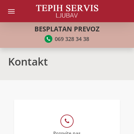
Skip
Menu
to
main
BESPLATAN PREVOZ
content
069 328 34 38
Kontakt
Pozovite nas