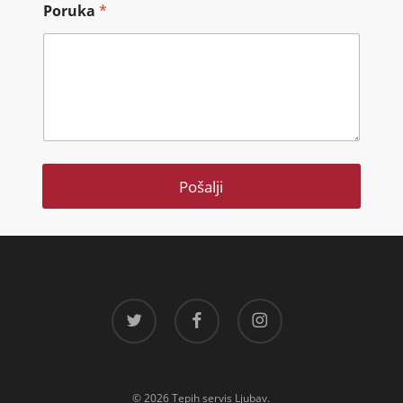
Poruka
*
Pošalji
twitter
facebook
instagram
© 2026 Tepih servis Ljubav.